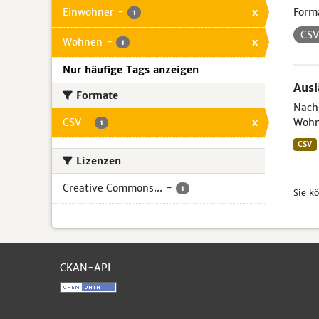
Einwohner
-
x
Form
1
CS
Wohnen
-
x
1
Nur häufige Tags anzeigen
Aus
Formate
Nachg
CSV
-
x
Wohn
1
CSV
Lizenzen
Creative Commons...
-
1
Sie k
CKAN-API