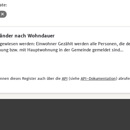
ate:
V
länder nach Wohndauer
ewiesen werden: Einwohner Gezählt werden alle Personen, die der 
ung bzw. mit Hauptwohnung in der Gemeinde gemeldet sind...
önnen dieses Register auch über die
API
(siehe
API-Dokumentation
) abrufe