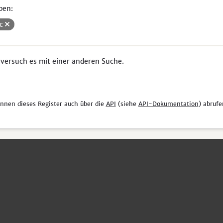
pen:
uc
 versuch es mit einer anderen Suche.
önnen dieses Register auch über die
API
(siehe
API-Dokumentation
) abrufe