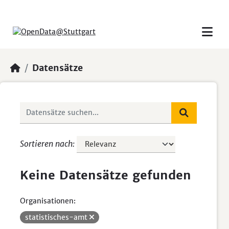
Skip to main content
Datensätze
Sortieren nach
Keine Datensätze gefunden
Organisationen:
statistisches-amt