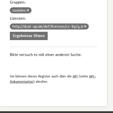
Gruppen:
soziales
Lizenzen:
http://dcat-ap.de/def/licenses/cc-by/4.0
Ergebnisse filtern
Bitte versuch es mit einer anderen Suche.
Sie können dieses Register auch über die
API
(siehe
API-
Dokumentation
) abrufen.