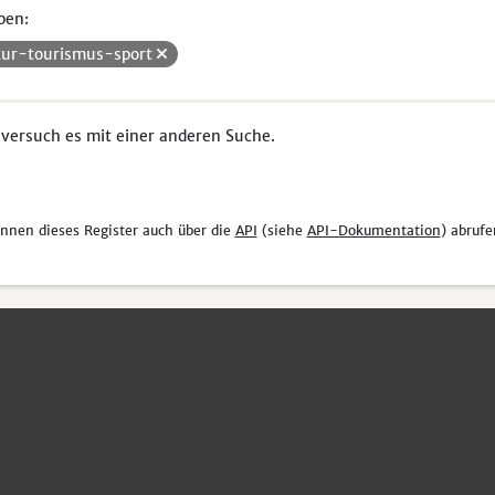
pen:
tur-tourismus-sport
 versuch es mit einer anderen Suche.
önnen dieses Register auch über die
API
(siehe
API-Dokumentation
) abrufe