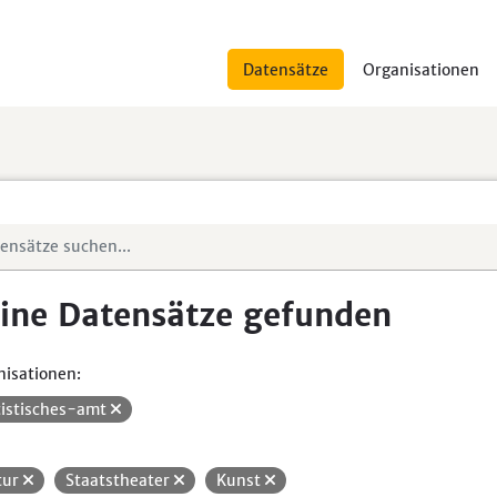
Datensätze
Organisationen
ine Datensätze gefunden
isationen:
tistisches-amt
tur
Staatstheater
Kunst