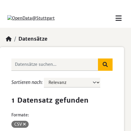
Skip to main content
Datensätze
Sortieren nach
1 Datensatz gefunden
Formate:
CSV