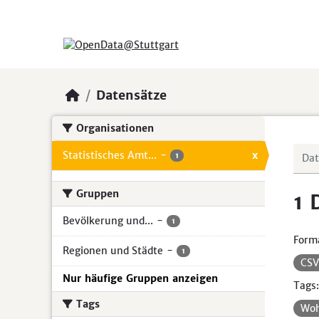
Skip to main content
Datensätze
Organisationen
Statistisches Amt...
-
x
1
Gruppen
1 
Bevölkerung und...
-
1
Form
Regionen und Städte
-
1
CS
Nur häufige Gruppen anzeigen
Tags:
Tags
Wo