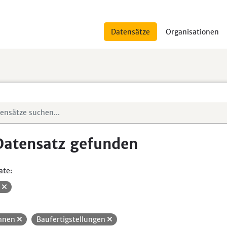
Datensätze
Organisationen
Datensatz gefunden
ate:
V
hnen
Baufertigstellungen