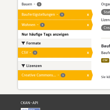
Bauen
-
Organ
1
Sta
Baufertigstellungen
-
x
1
Lizen
Wohnen
-
x
1
Cre
Nur häufige Tags anzeigen
Formate
Bauf
CSV
-
x
Baufe
1
CSV
Lizenzen
Creative Commons...
-
x
1
Sie k
CKAN-API