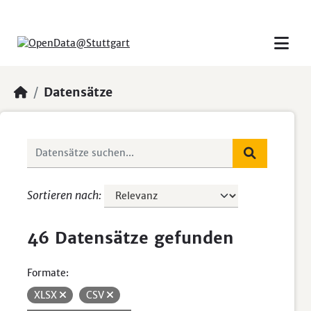
Skip to main content
Datensätze
Sortieren nach
46 Datensätze gefunden
Formate:
XLSX
CSV