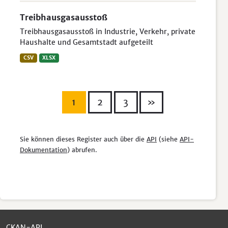
Treibhausgasausstoß
Treibhausgasausstoß in Industrie, Verkehr, private
Haushalte und Gesamtstadt aufgeteilt
CSV
XLSX
1
2
3
»
Sie können dieses Register auch über die
API
(siehe
API-
Dokumentation
) abrufen.
CKAN-API