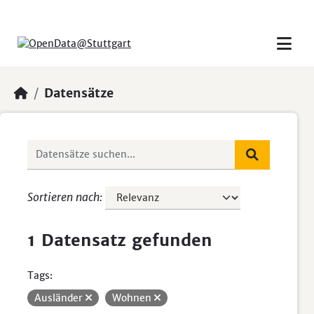
Skip to main content
Datensätze
Sortieren nach
1 Datensatz gefunden
Tags:
Ausländer
Wohnen