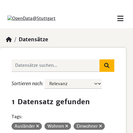
Skip to main content
Datensätze
Sortieren nach
1 Datensatz gefunden
Tags:
Ausländer
Wohnen
Einwohner