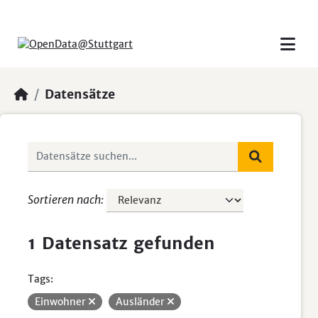
Skip to main content
Datensätze
Sortieren nach
1 Datensatz gefunden
Tags:
Einwohner
Ausländer