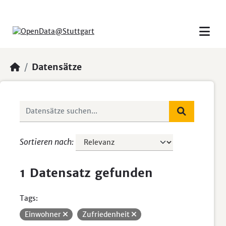
Skip to main content
Datensätze
Sortieren nach
1 Datensatz gefunden
Tags:
Einwohner
Zufriedenheit