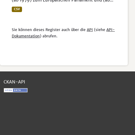
(ab 1979) zum Europäischen Parlament und (ab...
CSV
Sie können dieses Register auch über die
API
(siehe
API-
Dokumentation
) abrufen.
CKAN-API