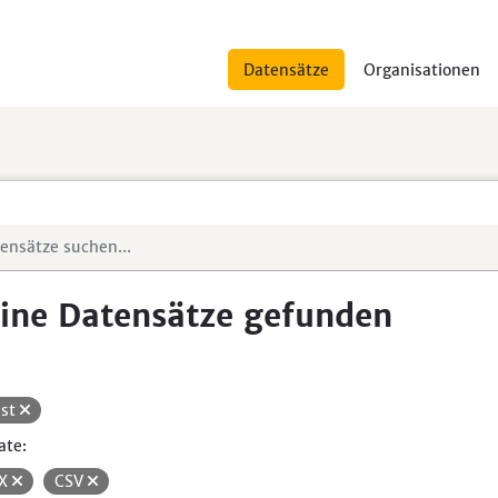
Datensätze
Organisationen
ine Datensätze gefunden
st
ate:
SX
CSV