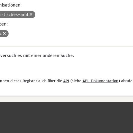
isationen:
tistisches-amt
pen:
uc
 versuch es mit einer anderen Suche.
önnen dieses Register auch über die
API
(siehe
API-Dokumentation
) abrufe