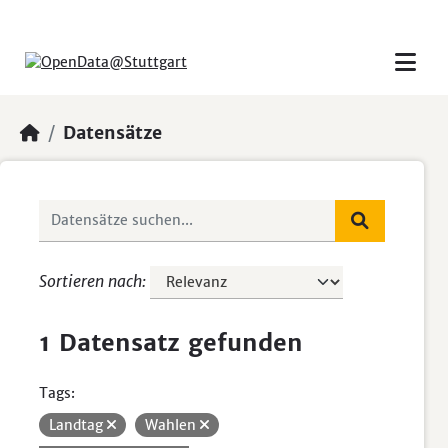
Skip to main content
Datensätze
Sortieren nach
1 Datensatz gefunden
Tags:
Landtag
Wahlen