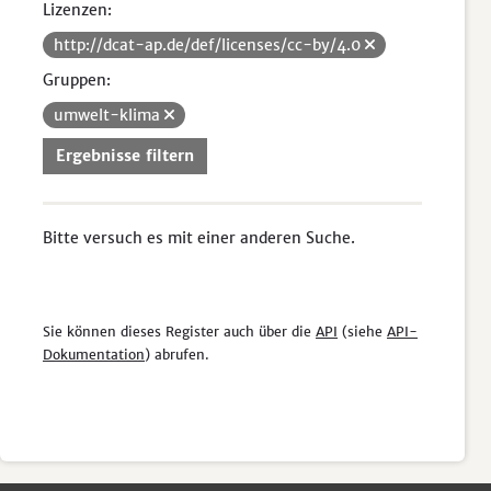
Lizenzen:
http://dcat-ap.de/def/licenses/cc-by/4.0
Gruppen:
umwelt-klima
Ergebnisse filtern
Bitte versuch es mit einer anderen Suche.
Sie können dieses Register auch über die
API
(siehe
API-
Dokumentation
) abrufen.