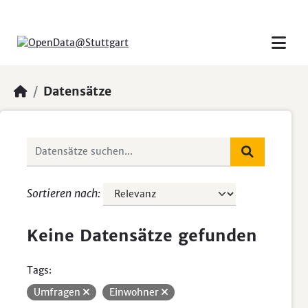
Skip to main content
Datensätze
Sortieren nach
Keine Datensätze gefunden
Tags:
Umfragen
Einwohner