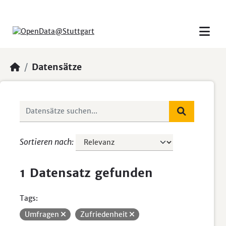
Skip to main content
Datensätze
Sortieren nach
1 Datensatz gefunden
Tags:
Umfragen
Zufriedenheit