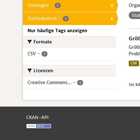
Umfragen
-
x
Organ
1
Sta
Zufriedenheit
-
x
1
Nur häufige Tags anzeigen
Größ
Formate
Größt
CSV
-
Probl
1
CSV
Lizenzen
Creative Commons...
-
1
Sie k
CKAN-API