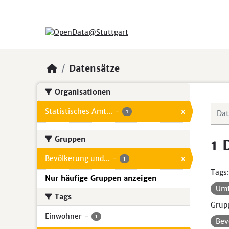
Skip to main content
Datensätze
Organisationen
Statistisches Amt...
-
x
1
Gruppen
1 
Bevölkerung und...
-
x
1
Tags:
Nur häufige Gruppen anzeigen
Um
Tags
Grup
Einwohner
-
1
Bev