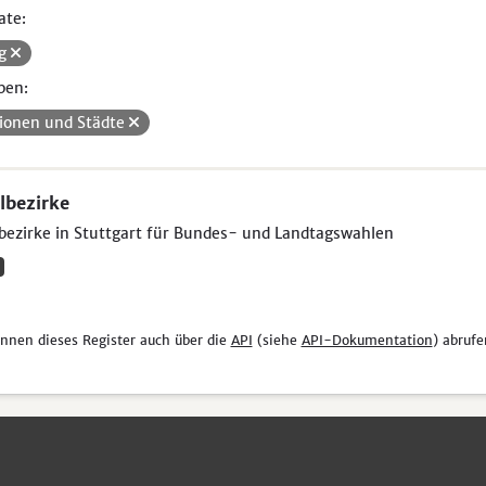
ate:
kg
pen:
ionen und Städte
bezirke
ezirke in Stuttgart für Bundes- und Landtagswahlen
önnen dieses Register auch über die
API
(siehe
API-Dokumentation
) abrufe