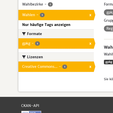
Wahlbezirke
-
Form
1
gp
Wahlen
-
x
1
Grup
Nur häufige Tags anzeigen
Reg
Formate
gpkg
-
x
1
Wahl
Wahlb
Lizenzen
gpkg
Creative Commons...
-
x
1
Sie k
CKAN-API