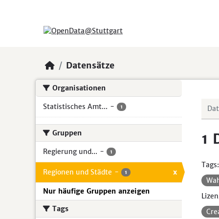
Skip to main content
Datensätze
Organisationen
Statistisches Amt...
-
1
Gruppen
1 
Regierung und...
-
1
Tags:
Regionen und Städte
-
x
1
Wa
Nur häufige Gruppen anzeigen
Lizen
Tags
Cre