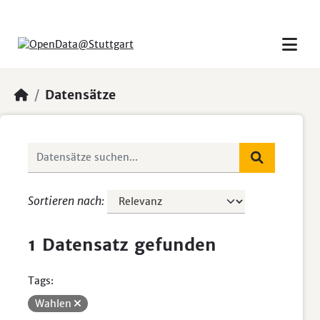
Skip to main content
Datensätze
Sortieren nach
1 Datensatz gefunden
Tags:
Wahlen