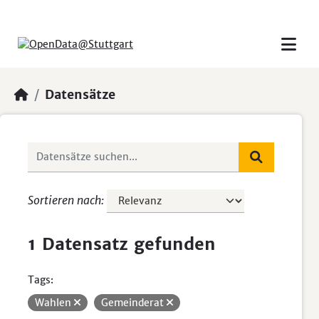
Skip to main content
Datensätze
Sortieren nach
1 Datensatz gefunden
Tags:
Wahlen
Gemeinderat