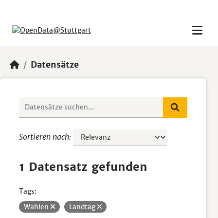
Skip to main content
Datensätze
Sortieren nach
1 Datensatz gefunden
Tags:
Wahlen
Landtag