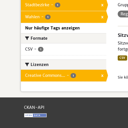
Stadtbezirke
-
x
Grup
1
Reg
Wahlen
-
x
1
Nur häufige Tags anzeigen
Sitz
Formate
Sitzv
CSV
-
fortg
1
CSV
Lizenzen
Creative Commons...
-
x
1
Sie k
CKAN-API