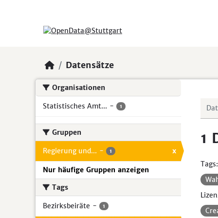
Skip to main content
Datensätze
Organisationen
Statistisches Amt...
-
1
Gruppen
1 
Regierung und...
-
x
1
Tags:
Nur häufige Gruppen anzeigen
Wa
Tags
Lizen
Bezirksbeiräte
-
1
Cre