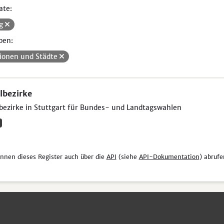
ate:
kg
pen:
ionen und Städte
bezirke
ezirke in Stuttgart für Bundes- und Landtagswahlen
önnen dieses Register auch über die
API
(siehe
API-Dokumentation
) abrufe