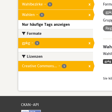
Wahlbezirke
-
x
Form
1
gp
Wahlen
-
x
1
Grup
Nur häufige Tags anzeigen
Reg
Formate
gpkg
-
x
1
Wahl
Wahlb
Lizenzen
gpkg
Creative Commons...
-
x
1
Sie k
CKAN-API