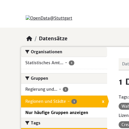
Skip to main content
Datensätze
Organisationen
Statistisches Amt...
-
1
Gruppen
1 
Regierung und...
-
1
Tags:
Regionen und Städte
-
x
1
Wa
Nur häufige Gruppen anzeigen
Lizen
Tags
Cre