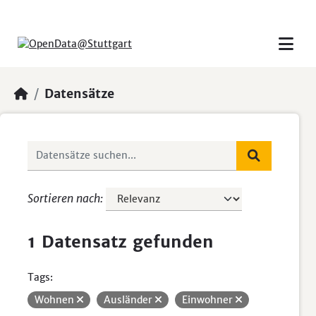
Skip to main content
Datensätze
Sortieren nach
1 Datensatz gefunden
Tags:
Wohnen
Ausländer
Einwohner