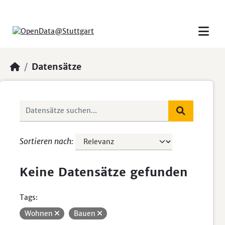
Skip to main content
Datensätze
Sortieren nach
Keine Datensätze gefunden
Tags:
Wohnen
Bauen