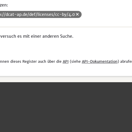
zen:
p://dcat-ap.de/def/licenses/cc-by/4.0
 versuch es mit einer anderen Suche.
önnen dieses Register auch über die
API
(siehe
API-Dokumentation
) abrufe