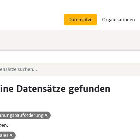
Datensätze
Organisationen
ine Datensätze gefunden
nungsbauförderung
pen:
iales