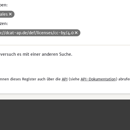
pen:
iales
zen:
p://dcat-ap.de/def/licenses/cc-by/4.0
 versuch es mit einer anderen Suche.
önnen dieses Register auch über die
API
(siehe
API-Dokumentation
) abrufe