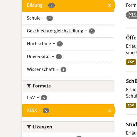
Bildung
-
x
Form
5
XL
Schule
-
2
Geschlechtergleichstellung
-
1
Öffe
Hochschule
-
1
Erläu
sind 
Universität
-
1
CSV
Wissenschaft
-
1
Schü
Formate
Erläu
Schul
CSV
-
5
CSV
XLSX
-
x
5
Stud
Lizenzen
Erlä