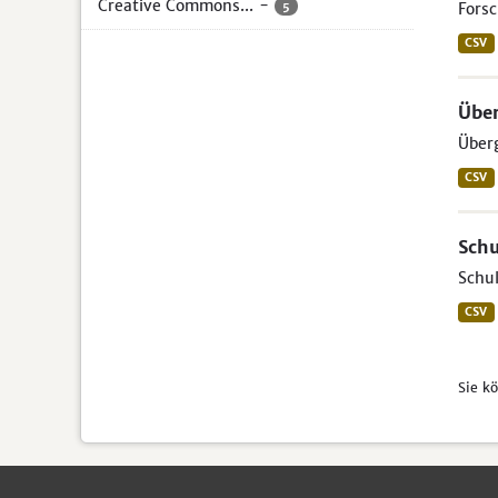
Creative Commons...
-
5
Forsc
CSV
Über
Über
CSV
Schu
Schul
CSV
Sie k