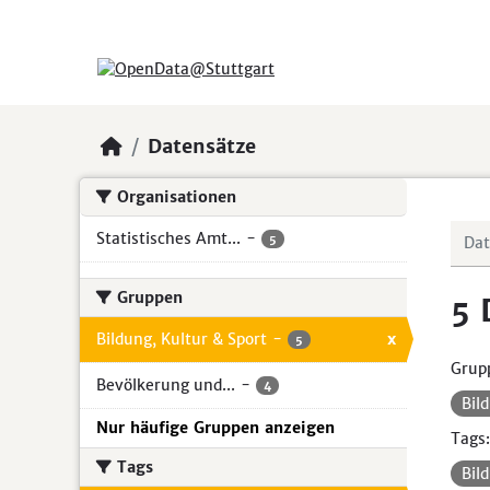
Skip to main content
Datensätze
Organisationen
Statistisches Amt...
-
5
Gruppen
5 
Bildung, Kultur & Sport
-
x
5
Grup
Bevölkerung und...
-
4
Bil
Nur häufige Gruppen anzeigen
Tags:
Tags
Bil