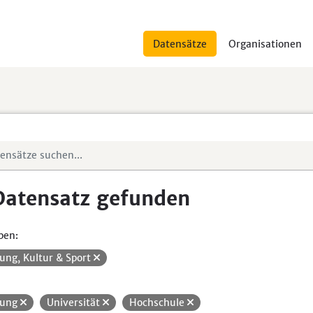
Datensätze
Organisationen
Datensatz gefunden
pen:
dung, Kultur & Sport
dung
Universität
Hochschule