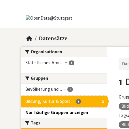
Skip to main content
Datensätze
Organisationen
Statistisches Amt...
-
1
Gruppen
1 
Bevölkerung und...
-
1
Grup
Bildung, Kultur & Sport
-
x
1
Bil
Nur häufige Gruppen anzeigen
Tags:
Tags
Bil