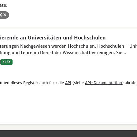
ate:
SX
ierende an Universitäten und Hochschulen
uterungen Nachgewiesen werden Hochschulen. Hochschulen - Unive
hung und Lehre im Dienst der Wissenschaft vereinigen. Sie...
XLSX
önnen dieses Register auch über die
API
(siehe
API-Dokumentation
) abrufe