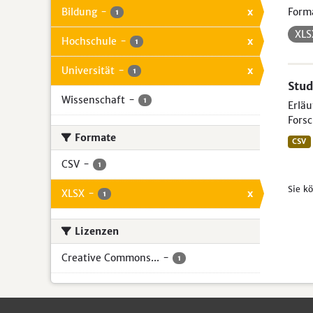
Bildung
-
x
Form
1
XL
Hochschule
-
x
1
Universität
-
x
1
Stud
Wissenschaft
-
1
Erlä
Forsc
Formate
CSV
CSV
-
1
Sie k
XLSX
-
x
1
Lizenzen
Creative Commons...
-
1