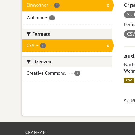
Einwohner
-
x
Organ
1
Sta
Wohnen
-
1
Form
Formate
CS
CSV
-
x
1
Aus
Lizenzen
Nachg
Wohn
Creative Commons...
-
1
CSV
Sie k
CKAN-API