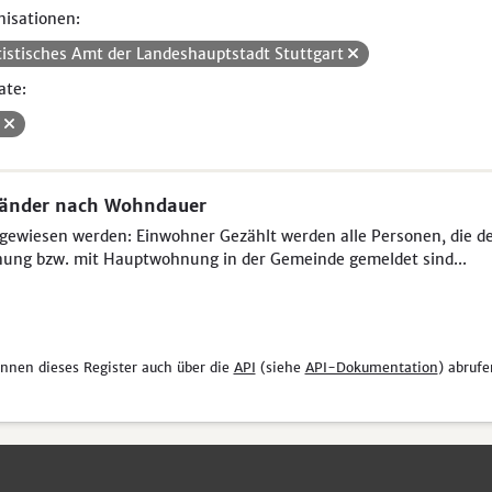
isationen:
tistisches Amt der Landeshauptstadt Stuttgart
ate:
V
länder nach Wohndauer
ewiesen werden: Einwohner Gezählt werden alle Personen, die der 
ung bzw. mit Hauptwohnung in der Gemeinde gemeldet sind...
önnen dieses Register auch über die
API
(siehe
API-Dokumentation
) abrufe