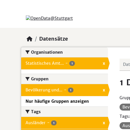
Skip to main content
Datensätze
Organisationen
Statistisches Amt...
-
x
1
Gruppen
1 
Bevölkerung und...
-
x
1
Grup
Nur häufige Gruppen anzeigen
Bev
Tags
Tags:
Ausländer
-
x
1
Aus