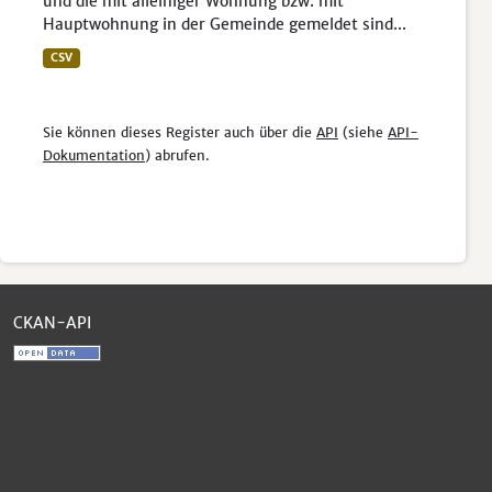
und die mit alleiniger Wohnung bzw. mit
Hauptwohnung in der Gemeinde gemeldet sind...
CSV
Sie können dieses Register auch über die
API
(siehe
API-
Dokumentation
) abrufen.
CKAN-API