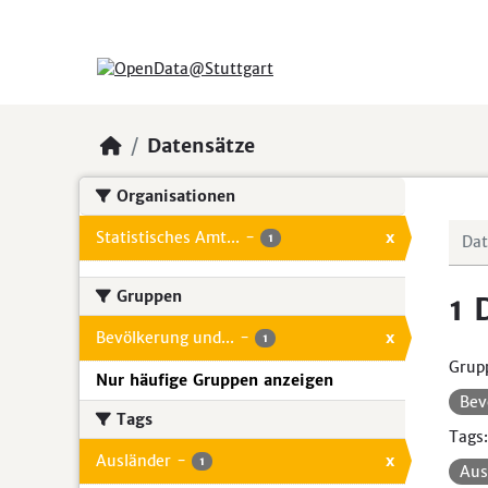
Skip to main content
Datensätze
Organisationen
Statistisches Amt...
-
x
1
Gruppen
1 
Bevölkerung und...
-
x
1
Grup
Nur häufige Gruppen anzeigen
Bev
Tags
Tags:
Ausländer
-
x
1
Aus