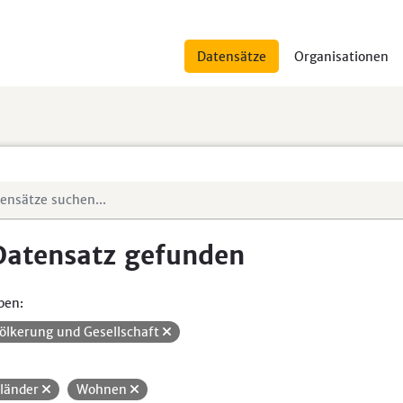
Datensätze
Organisationen
Datensatz gefunden
pen:
ölkerung und Gesellschaft
länder
Wohnen