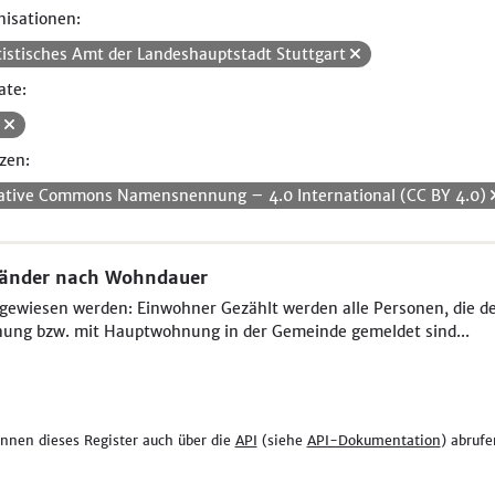
isationen:
tistisches Amt der Landeshauptstadt Stuttgart
ate:
V
zen:
ative Commons Namensnennung – 4.0 International (CC BY 4.0)
länder nach Wohndauer
ewiesen werden: Einwohner Gezählt werden alle Personen, die der 
ung bzw. mit Hauptwohnung in der Gemeinde gemeldet sind...
önnen dieses Register auch über die
API
(siehe
API-Dokumentation
) abrufe