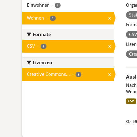
Einwohner
-
Organ
1
Sta
Wohnen
-
x
1
Form
Formate
CS
Lizen
CSV
-
x
1
Cre
Lizenzen
Creative Commons...
-
x
1
Aus
Nachg
Wohn
CSV
Sie k