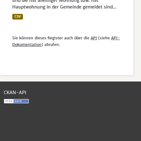
und die mit alleiniger Wohnung bzw. mit
Hauptwohnung in der Gemeinde gemeldet sind...
CSV
Sie können dieses Register auch über die
API
(siehe
API-
Dokumentation
) abrufen.
CKAN-API