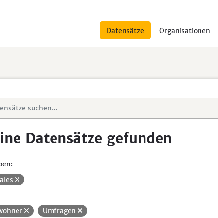
Datensätze
Organisationen
ine Datensätze gefunden
pen:
iales
wohner
Umfragen