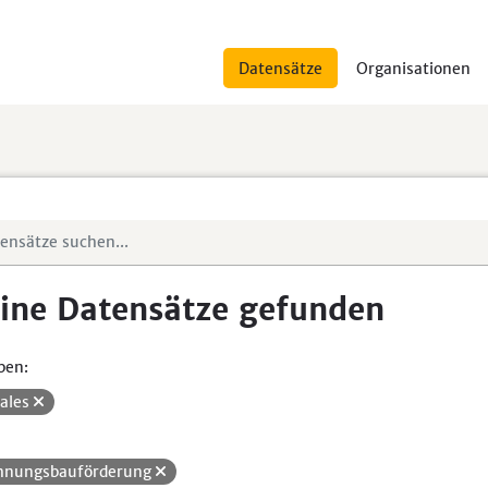
Datensätze
Organisationen
ine Datensätze gefunden
pen:
iales
nungsbauförderung