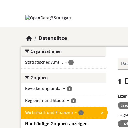
Skip to main content
Datensätze
Organisationen
Statistisches Amt...
-
1
Gruppen
1 
Bevölkerung und...
-
1
Lizen
Regionen und Städte
-
1
Cre
Wirtschaft und Finanzen
-
x
1
Tags:
Nur häufige Gruppen anzeigen
soz