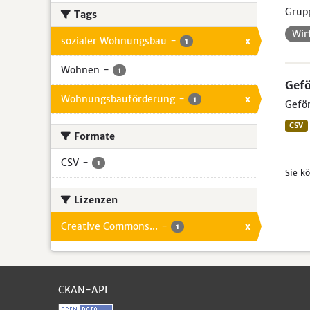
Grup
Tags
Wir
sozialer Wohnungsbau
-
x
1
Wohnen
-
1
Gef
Wohnungsbauförderung
-
x
1
Geför
CSV
Formate
CSV
-
1
Sie k
Lizenzen
Creative Commons...
-
x
1
CKAN-API