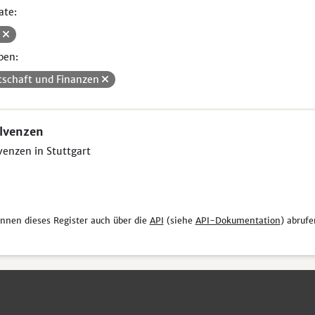
ate:
V
pen:
tschaft und Finanzen
lvenzen
venzen in Stuttgart
önnen dieses Register auch über die
API
(siehe
API-Dokumentation
) abrufe