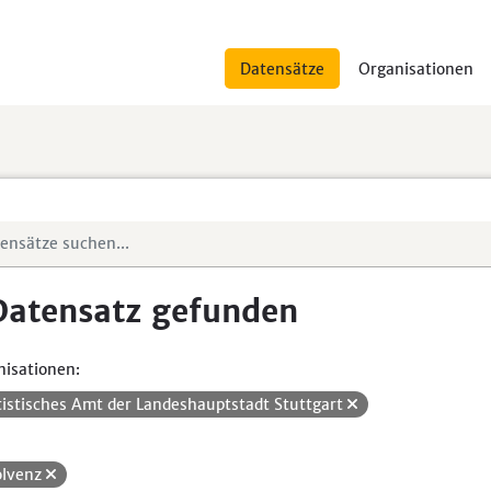
Datensätze
Organisationen
Datensatz gefunden
isationen:
tistisches Amt der Landeshauptstadt Stuttgart
olvenz