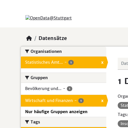
Skip to main content
Datensätze
Organisationen
Statistisches Amt...
-
x
1
Gruppen
1 
Bevölkerung und...
-
1
Organ
Wirtschaft und Finanzen
-
x
1
Sta
Nur häufige Gruppen anzeigen
Tags:
Tags
Ins