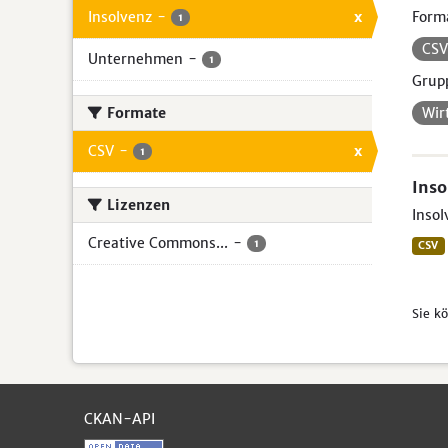
Insolvenz
-
x
Form
1
CS
Unternehmen
-
1
Grup
Formate
Wir
CSV
-
x
1
Inso
Lizenzen
Insol
Creative Commons...
-
1
CSV
Sie k
CKAN-API