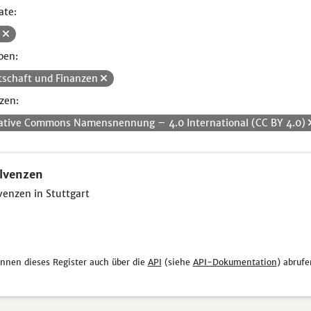
ate:
V
pen:
tschaft und Finanzen
zen:
ative Commons Namensnennung – 4.0 International (CC BY 4.0)
lvenzen
venzen in Stuttgart
önnen dieses Register auch über die
API
(siehe
API-Dokumentation
) abrufe