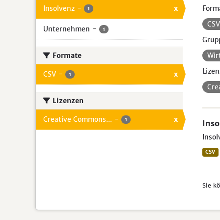
Insolvenz
-
x
Form
1
CS
Unternehmen
-
1
Grup
Formate
Wir
Lizen
CSV
-
x
1
Cre
Lizenzen
Creative Commons...
-
x
1
Inso
Insol
CSV
Sie k