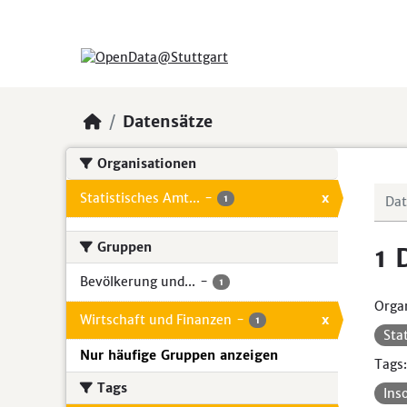
Skip to main content
Datensätze
Organisationen
Statistisches Amt...
-
x
1
Gruppen
1 
Bevölkerung und...
-
1
Organ
Wirtschaft und Finanzen
-
x
1
Sta
Nur häufige Gruppen anzeigen
Tags:
Tags
Ins