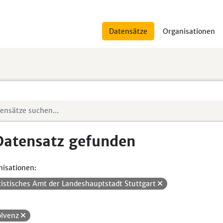
Datensätze
Organisationen
Datensatz gefunden
isationen:
tistisches Amt der Landeshauptstadt Stuttgart
olvenz