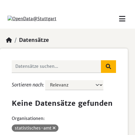
Skip to main content
Datensätze
Sortieren nach
Keine Datensätze gefunden
Organisationen:
statistisches-amt