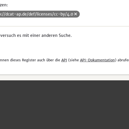
zen:
p://dcat-ap.de/def/licenses/cc-by/4.0
 versuch es mit einer anderen Suche.
önnen dieses Register auch über die
API
(siehe
API-Dokumentation
) abrufe