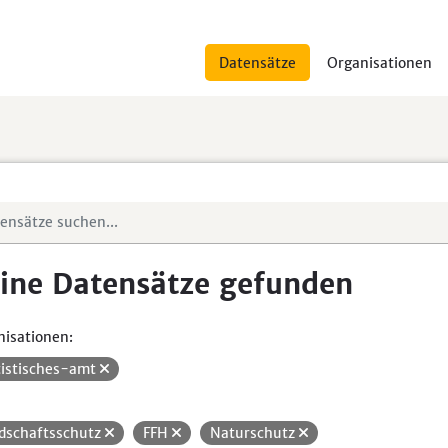
Datensätze
Organisationen
ine Datensätze gefunden
isationen:
tistisches-amt
dschaftsschutz
FFH
Naturschutz