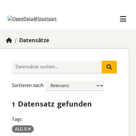
Skip to main content
Datensätze
Sortieren nach
1 Datensatz gefunden
Tags:
ALG II