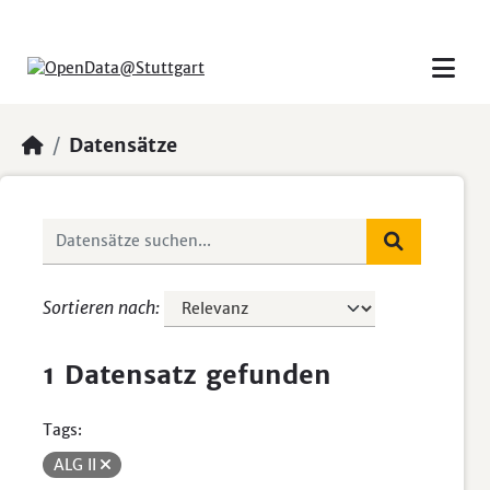
Skip to main content
Datensätze
Sortieren nach
1 Datensatz gefunden
Tags:
ALG II