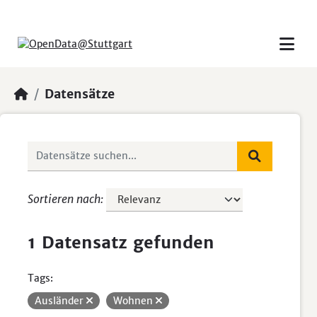
Skip to main content
Datensätze
Sortieren nach
1 Datensatz gefunden
Tags:
Ausländer
Wohnen