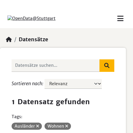
Skip to main content
Datensätze
Sortieren nach
1 Datensatz gefunden
Tags:
Ausländer
Wohnen