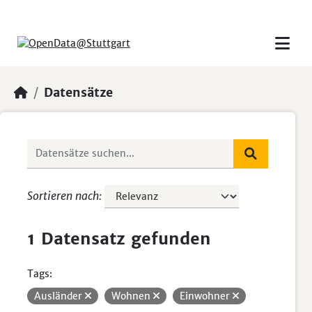
Skip to main content
Datensätze
Sortieren nach
1 Datensatz gefunden
Tags:
Ausländer
Wohnen
Einwohner