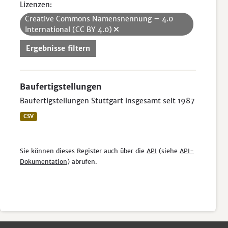
Lizenzen:
Creative Commons Namensnennung – 4.0
International (CC BY 4.0)
Ergebnisse filtern
Baufertigstellungen
Baufertigstellungen Stuttgart insgesamt seit 1987
CSV
Sie können dieses Register auch über die
API
(siehe
API-
Dokumentation
) abrufen.