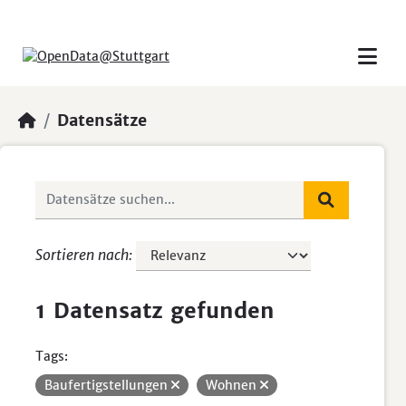
Skip to main content
Datensätze
Sortieren nach
1 Datensatz gefunden
Tags:
Baufertigstellungen
Wohnen