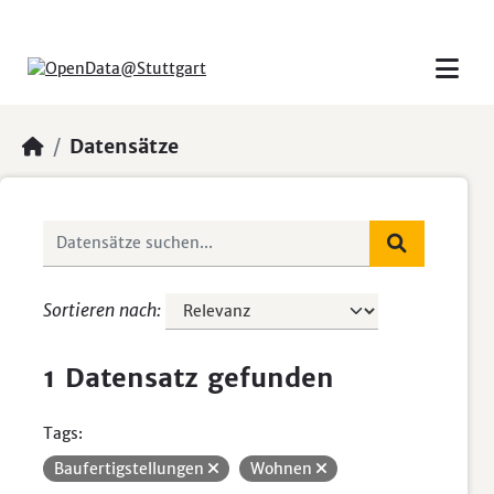
Skip to main content
Datensätze
Sortieren nach
1 Datensatz gefunden
Tags:
Baufertigstellungen
Wohnen