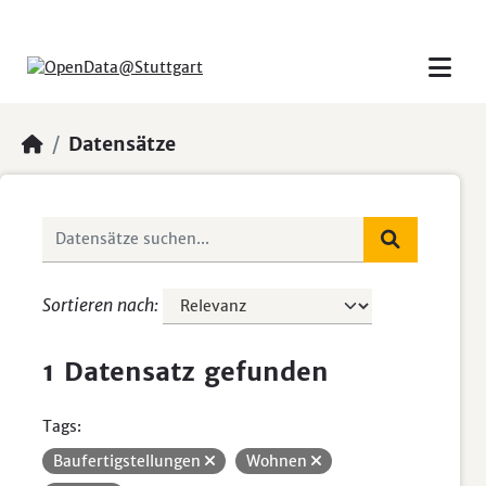
Skip to main content
Datensätze
Sortieren nach
1 Datensatz gefunden
Tags:
Baufertigstellungen
Wohnen